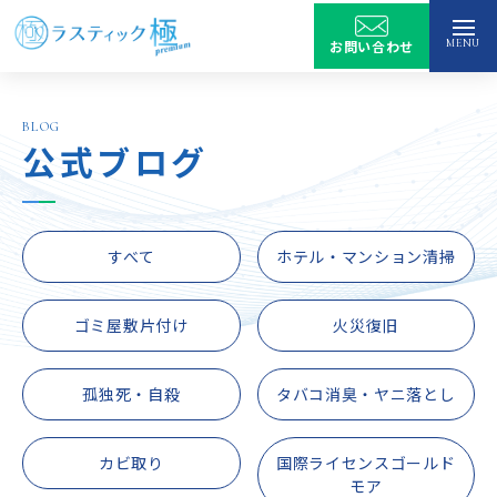
MENU
お問い合わせ
トップ
BLOG
公式ブログ
サービス
選ばれる理由
サービス
すべて
ホテル・マンション清掃
特殊清掃
作業実績
ゴミ屋敷片付け
火災復旧
遺品整理
生前整理
孤独死・自殺
タバコ消臭・ヤニ落とし
会社情報
ゴミ屋敷の片付け
カビ取り
国際ライセンスゴールド
よくあるご質問
会社情報
空き家清掃・管理
モア