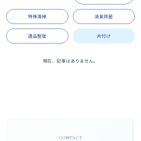
代表挨拶
除菌・消臭・災害復旧
公式ブログ
特殊清掃
消臭除菌
スタッフ紹介
SDGsの取り組み
採用情報
遺品整理
片付け
居住支援法人のサポートについて
お知らせ
CONTACT
現在、記事はありません。
私たちにご相談ください
- 24時間・年中無休で対応／ご相談も無料 -
0120-293-556
お問い合わせ
CONTACT