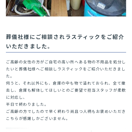
代表挨拶
除菌・消臭・災害復旧
公式ブログ
スタッフ紹介
SDGsの取り組み
採用情報
葬儀社様にご相談されラスティックをご紹介
居住支援法人のサポートについて
いただきました。
お知らせ
CONTACT
ご高齢の女性の方がご自宅の高い所へある物の不用品を処分し
私たちにご相談ください
たいと葬儀社様へご相談しラスティックをご紹介いただきまし
た。
- 24時間・年中無休で対応／ご相談も無料 -
伺うと、それ以外にも、倉庫の中も物で溢れておられ、全て撤
去し、倉庫も解体してほしいとのご要望で担当スタッフが柔軟
0120-293-556
に対応し、
半日で終わりました。
ご高齢の方でしたので早く終わり尚且つ人柄もお褒めいただき
こちらが感謝しかございません。
お問い合わせ