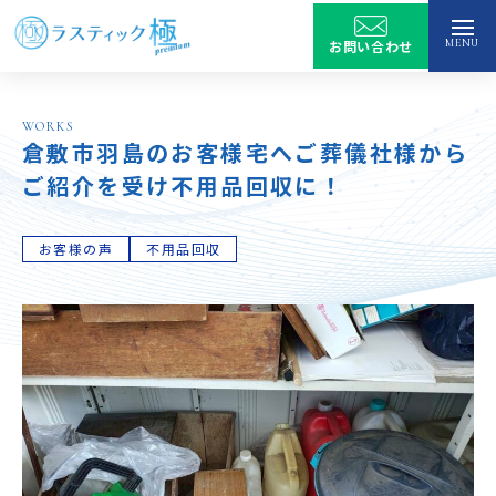
MENU
お問い合わせ
トップ
WORKS
倉敷市羽島のお客様宅へご葬儀社様から
サービス
ご紹介を受け不用品回収に！
選ばれる理由
お客様の声
不用品回収
サービス
特殊清掃
作業実績
遺品整理
生前整理
会社情報
ゴミ屋敷の片付け
よくあるご質問
会社情報
空き家清掃・管理