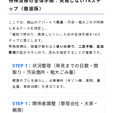
特殊清掃の全体手順：失敗しない14ステ
ップ（徹底版）
ここでは、岡山のアパートで
死臭
・汚染・粗大ごみが同時
にあるケースを想定し、
「最短で終わり、再発しにくい」ための全体手順を14ス
テップに落とします。
特殊清掃は、順番が崩れると
臭いの戻り
、
二度手間
、
追加
費用
が起きやすいので、流れを固定することが重要です。
状況整理（発見までの日数・間
取り・汚染箇所・粗大ごみ量）
概算のブレを減らし、必要機材（オゾン機、薬剤、養
生量、車両台数）を見立てます。
関係者調整（管理会社・大家・
親族）