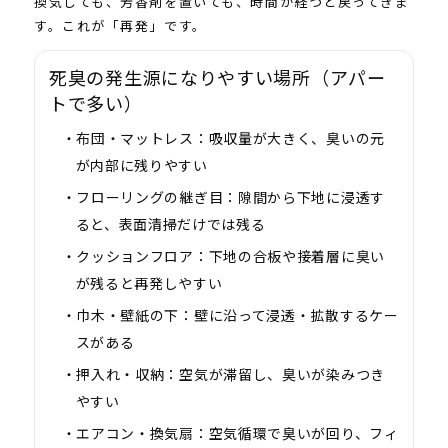
換気しても、芳香剤を置いても、時間が経つと戻ってきま
す。これが「再発」です。
死臭の発生源になりやすい場所（アパー
トで多い）
布団・マットレス：
吸収量が大きく、臭いの元
が内部に残りやすい
フローリングの継ぎ目：
隙間から下地に浸透す
ると、表面清掃だけでは残る
クッションフロア：
下地の合板や接着層に臭い
が残ると再発しやすい
巾木・壁紙の下：
壁に沿って浸透・拡散するケー
スがある
押入れ・収納：
空気が滞留し、臭いが染みつき
やすい
エアコン・換気扇：
空気循環で臭いが回り、フィ