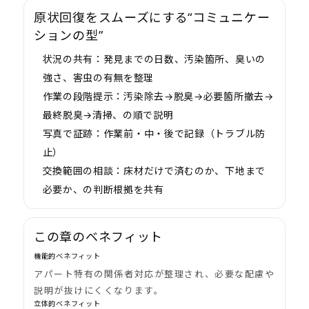
原状回復をスムーズにする“コミュニケー
ションの型”
状況の共有：
発見までの日数、汚染箇所、臭いの
強さ、害虫の有無を整理
作業の段階提示：
汚染除去→脱臭→必要箇所撤去→
最終脱臭→清掃、の順で説明
写真で証跡：
作業前・中・後で記録（トラブル防
止）
交換範囲の相談：
床材だけで済むのか、下地まで
必要か、の判断根拠を共有
この章のベネフィット
機能的ベネフィット
アパート特有の関係者対応が整理され、必要な配慮や
説明が抜けにくくなります。
立体的ベネフィット