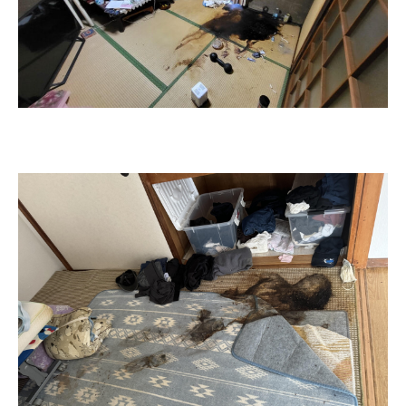
よくあるご質問
会社情報
空き家清掃・管理
代表挨拶
公式ブログ
除菌・消臭・災害復旧
スタッフ紹介
採用情報
SDGsの取り組み
居住支援法人のサポートについて
CONTACT
お知らせ
私たちにご相談ください
- 24時間・年中無休で対応／ご相談も無料 -
0120-293-556