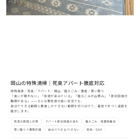
お問い合わせ
LINEで相談はこちら
岡山の特殊清掃｜死臭アパート徹底対応
特殊清掃
／
死臭
／
アパート
／
岡山
／
粗大ごみ
／
業者
／
買い取り
「臭いが取れない」「体液が染みている」「粗大ごみが山積み」「原状回復の
期限がある」——そんな緊急度の高い状況でも、
自分でできる範囲
と
業者しかできない範囲
を切り分けて、最短で片づく道筋を
提示します。
死臭の原因と対策
アパート原状回復の流れ
粗大ごみ・残置物撤去
買い取りで費用圧縮
自分でできる/できない
実例・Q&A