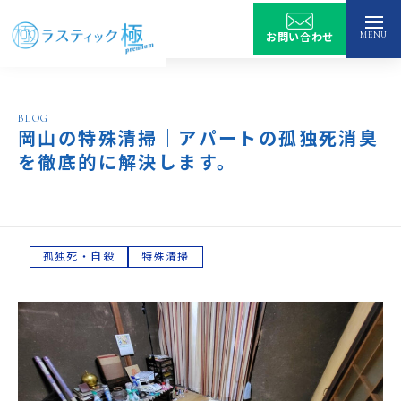
MENU
お問い合わせ
トップ
BLOG
岡山の特殊清掃｜アパートの孤独死消臭
サービス
を徹底的に解決します。
選ばれる理由
サービス
孤独死・自殺
特殊清掃
特殊清掃
作業実績
遺品整理
会社情報
生前整理
ゴミ屋敷の片付け