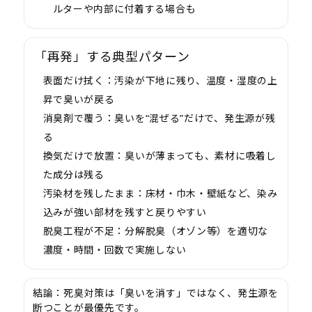
ルターや内部に付着する場合も
「再発」する典型パターン
表面だけ拭く：
汚染が下地に残り、温度・湿度の上
昇で臭いが戻る
消臭剤で覆う：
臭いを“混ぜる”だけで、発生源が残
る
換気だけで放置：
臭いが薄まっても、素材に吸着し
た成分は残る
汚染材を残したまま：
床材・巾木・壁紙など、染み
込みが強い部材を残すと戻りやすい
脱臭工程が不足：
分解脱臭（オゾン等）を適切な
濃度・時間・回数で実施しない
結論：
死臭対策は「臭いを消す」ではなく、
発生源を
断つ
ことが最優先です。