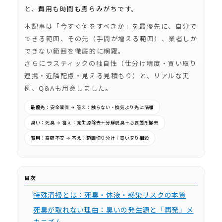
と、費用も時間も膨らみがちです。
本記事は「今すぐ何をすべきか」を最優先に、
自分で
できる範囲
、
その先（手間が増える範囲）
、
業者しか
できない範囲
を徹底的に網羅。
さらにラスティックの独自性（仕分け精度・買い取り
連携・近隣配慮・見える見積もり）と、リアルな実
例、Q&Aも用意しました。
最優先
：安全確保 →
答え
：触らない・換気より先に隔離
臭い
：死臭 →
答え
：発生源除去＋分解脱臭＋必要箇所撤去
費用
：高額不安 →
答え
：範囲切り分け＋買い取り相殺
目次
特殊清掃とは：死臭・体液・感染リスクの本質
死臭が取れない理由：臭いの発生源と「再発」メ
カニズム