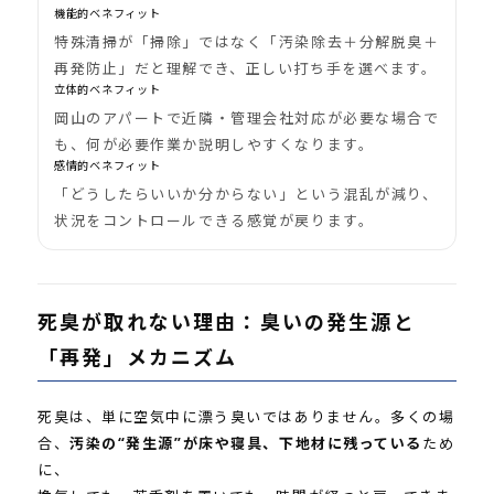
機能的ベネフィット
特殊清掃が「掃除」ではなく「汚染除去＋分解脱臭＋
再発防止」だと理解でき、正しい打ち手を選べます。
立体的ベネフィット
岡山のアパートで近隣・管理会社対応が必要な場合で
も、何が必要作業か説明しやすくなります。
感情的ベネフィット
「どうしたらいいか分からない」という混乱が減り、
状況をコントロールできる感覚が戻ります。
死臭が取れない理由：臭いの発生源と
「再発」メカニズム
死臭は、単に空気中に漂う臭いではありません。多くの場
合、
汚染の“発生源”が床や寝具、下地材に残っている
ため
に、