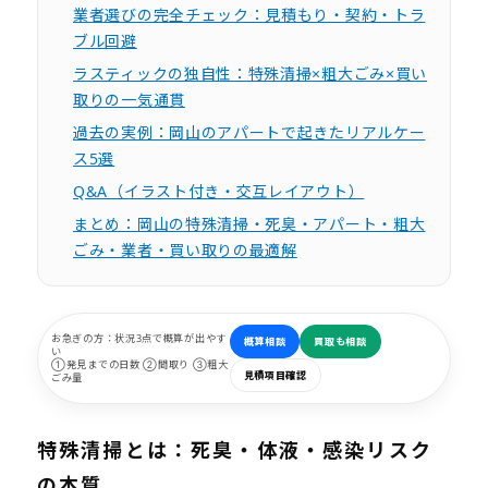
業者選びの完全チェック：見積もり・契約・トラ
ブル回避
ラスティックの独自性：特殊清掃×粗大ごみ×買い
取りの一気通貫
過去の実例：岡山のアパートで起きたリアルケー
ス5選
Q&A（イラスト付き・交互レイアウト）
まとめ：岡山の特殊清掃・死臭・アパート・粗大
ごみ・業者・買い取りの最適解
お急ぎの方：
状況3点で概算が出やす
概算相談
買取も相談
い
①発見までの日数 ②間取り ③粗大
見積項目確認
ごみ量
特殊清掃とは：死臭・体液・感染リスク
の本質