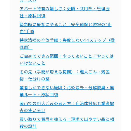
アパート特有の難しさ：近隣・共用部・管理会
社・原状回復
緊急時に最初にやること：安全確保と現場の“止
血”手順
特殊清掃の全体手順：失敗しない14ステップ（徹
底版）
ご自身でできる範囲：やってよいこと／やっては
いけないこと
その先（手間が増える範囲）：粗大ごみ・残置
物・仕分けの壁
業者しかできない範囲：汚染除去・分解脱臭・廃
棄ルート・原状回復
岡山での粗大ごみの考え方：自治体対応と業者撤
去の使い分け
買い取りで費用を抑える：現場で出やすい品と相
殺の設計