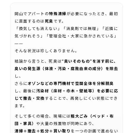
岡山でアパートの
特殊清掃
が必要になったとき、最初
に直面するのは
死臭
です。
「換気しても消えない」「消臭剤では無理」「近隣に
気づかれそう」「管理会社・大家に急かされている」
——
そんな状況は珍しくありません。
結論から言うと、死臭は
“臭いそのもの”を消す前に、
臭いの発生源（体液・汚染・腐敗由来の成分）を除去
し、
さらに
オゾンなどの専門機材で空間全体を分解脱臭
し、最後に
汚染材（床材・巾木・壁紙等）を必要に応
じて撤去・交換
することで、再発しにくい状態にでき
ます。
そして多くの場合、現場には
粗大ごみ（ベッド・布
団・家具）
や大量の残置物が同時にあり、
清掃＋撤去＋処分＋買い取り
を一つの計画で進めない