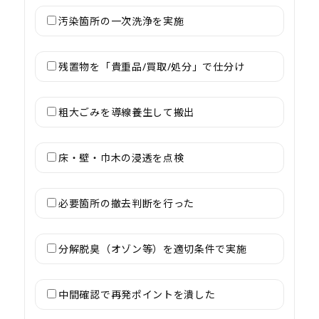
汚染箇所の一次洗浄を実施
残置物を「貴重品/買取/処分」で仕分け
粗大ごみを導線養生して搬出
床・壁・巾木の浸透を点検
必要箇所の撤去判断を行った
分解脱臭（オゾン等）を適切条件で実施
中間確認で再発ポイントを潰した