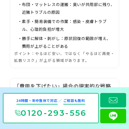
布団・マットレスの運搬：
臭いが共用部に残り、
近隣トラブルの原因
素手・簡易装備での作業：
感染・皮膚トラブ
ル、心理的負担が増大
勝手に解体・剥がし：
原状回復の範囲が増え、
費用が上がることがある
ポイント：やるほど安い、ではなく「やるほど再発・
拡散リスク」が上がる領域があります。
「費用を下げたい」場合の現実的な戦略
（安全第一）
24時間・年中無休で対応
／
ご相談も無料
情報整理で見積もり精度を上げる：
無駄な車両・
0120-293-556
人員を減らしやすい
汚染外の残置物を事前にまとめる：
ただし臭いが
付着している物は無理に触らない