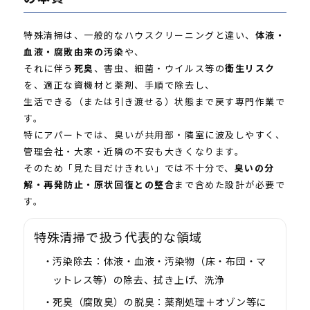
特殊清掃は、一般的なハウスクリーニングと違い、
体液・
血液・腐敗由来の汚染
や、
それに伴う
死臭
、害虫、細菌・ウイルス等の
衛生リスク
を、適正な資機材と薬剤、手順で除去し、
生活できる（または引き渡せる）状態まで戻す専門作業で
す。
特にアパートでは、臭いが共用部・隣室に波及しやすく、
管理会社・大家・近隣の不安も大きくなります。
そのため「見た目だけきれい」では不十分で、
臭いの分
解・再発防止・原状回復との整合
まで含めた設計が必要で
す。
特殊清掃で扱う代表的な領域
汚染除去：
体液・血液・汚染物（床・布団・マ
ットレス等）の除去、拭き上げ、洗浄
死臭（腐敗臭）の脱臭：
薬剤処理＋オゾン等に